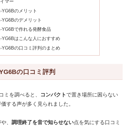
タイマー
A-YG6Bのメリット
A-YG6Bのデメリット
TA-YG6Bで作れる発酵食品
TA-YG6Bはこんな人におすすめ
TA-YG6Bの口コミ評判のまとめ
A-YG6Bの口コミ評判
の口コミを調べると、
コンパクト
で置き場所に困らない
評価する声が多く見られました。
声や、
調理終了を音で知らせない
点を気にする口コミ